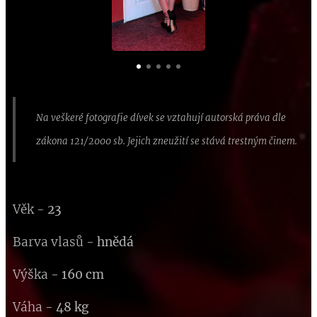
Na veškeré fotografie dívek se vztahují autorská práva dle
zákona 121/2000 sb. Jejich zneužití se stává trestným činem.
Věk -
23
Barva vlasů -
hnědá
Výška -
160 cm
Váha -
48 kg